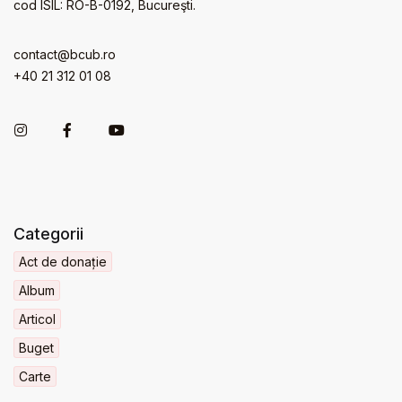
cod ISIL: RO-B-0192, Bucureşti.
contact@bcub.ro
+40 21 312 01 08
Categorii
Act de donație
Album
Articol
Buget
Carte