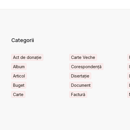
Categorii
Act de donație
Carte Veche
Album
Corespondență
Articol
Disertație
Buget
Document
Carte
Factură