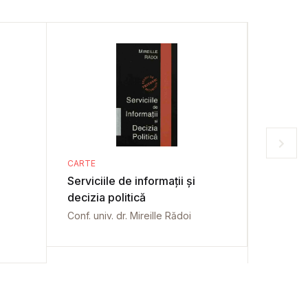
CARTE
CARTE
Serviciile de informații și
e-Taxe
decizia politică
Doina Ba
Conf. univ. dr. Mireille Rădoi
Florin G