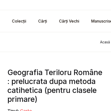
Colecții
Cărți
Cărți Vechi
Manuscris
Acasă
Geografia Teriloru Române
: prelucrata dupa metoda
catihetica (pentru clasele
primare)
Tipul:
Carte