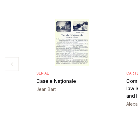
SERIAL
CART
Casele Naţionale
Comp
law i
Jean Bart
and 
Alexa