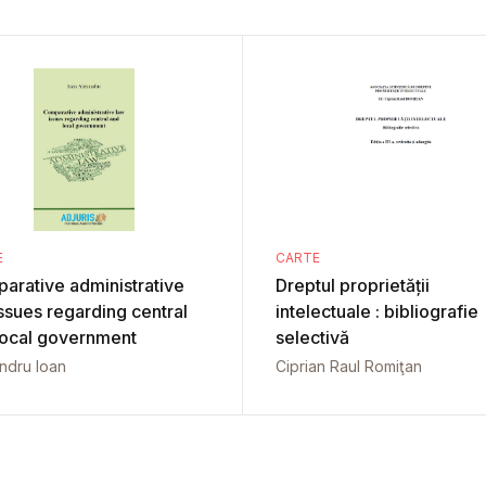
E
CARTE
arative administrative
Dreptul proprietății
ssues regarding central
intelectuale : bibliografie
local government
selectivă
ndru Ioan
Ciprian Raul Romiţan