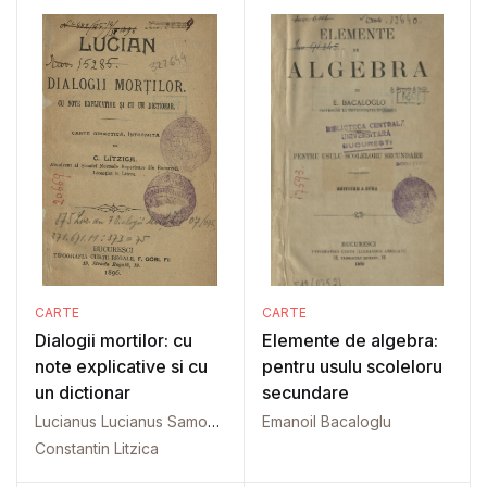
CARTE
CARTE
Dialogii mortilor: cu
Elemente de algebra:
note explicative si cu
pentru usulu scoleloru
un dictionar
secundare
Lucianus Lucianus Samosatensis 0125? î. Hr.-0192? î. Hr.
Emanoil Bacaloglu
Constantin Litzica