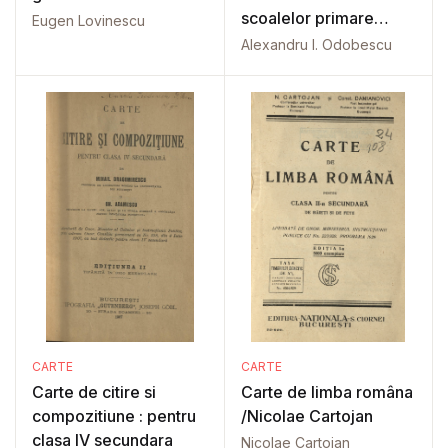
scoalelor primare
Eugen Lovinescu
rurale
Alexandru I. Odobescu
CARTE
CARTE
Carte de citire si
Carte de limba româna
compozitiune : pentru
/Nicolae Cartojan
clasa IV secundara
Nicolae Cartojan