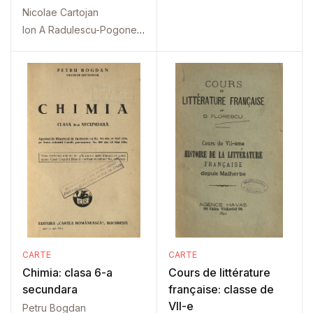
secundare
Nicolae Cartojan
Ion A Radulescu-Pogoneanu
CARTE
CARTE
Chimia: clasa 6-a
Cours de littérature
secundara
française: classe de
VII-e
Petru Bogdan