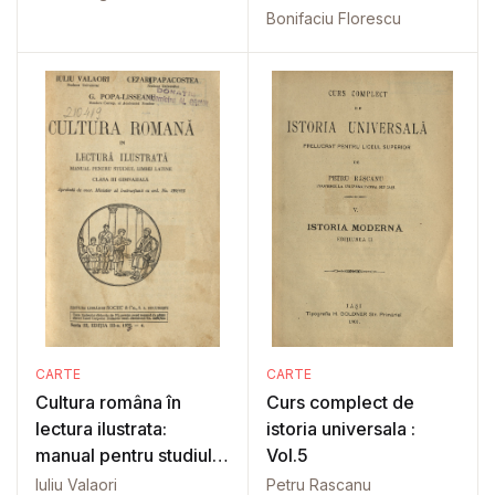
Bonifaciu Florescu
CARTE
CARTE
Cultura româna în
Curs complect de
lectura ilustrata:
istoria universala :
manual pentru studiul
Vol.5
limbei latine
Iuliu Valaori
Petru Rascanu