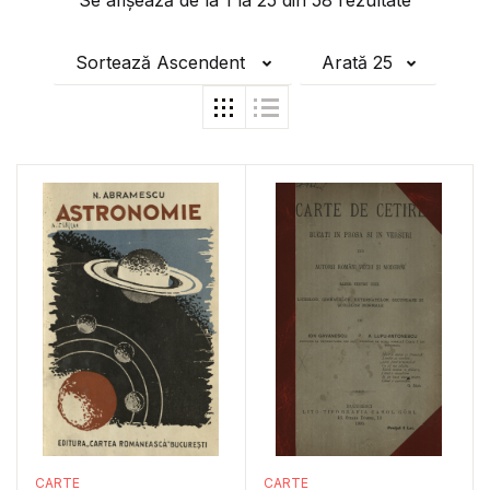
Se afișează de la
1
la
25
din
58
rezultate
Sortează Ascendent
Arată 25
CARTE
CARTE