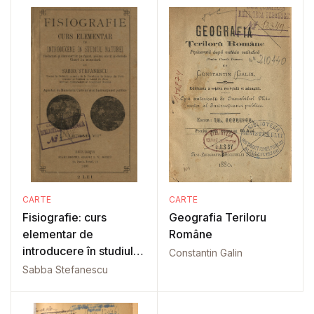
CARTE
CARTE
Fisiografie: curs
Geografia Teriloru
elementar de
Române
introducere în studiul
Constantin Galin
naturii
Sabba Stefanescu