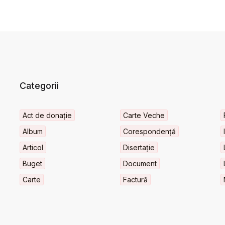
Categorii
Act de donație
Carte Veche
Album
Corespondență
Articol
Disertație
Buget
Document
Carte
Factură