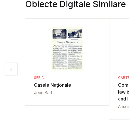
Obiecte Digitale Similare
SERIAL
CART
Casele Naţionale
Comp
law i
Jean Bart
and 
Alexa