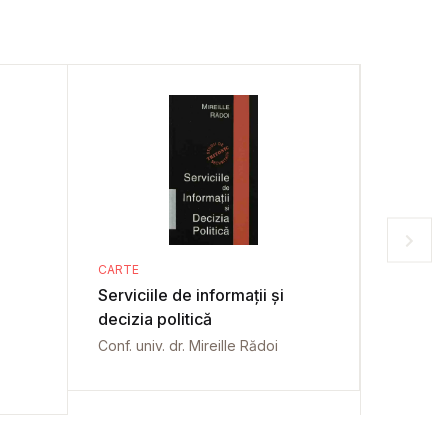
CARTE
CARTE
Serviciile de informații și
e-Taxe
decizia politică
Doina Ba
Conf. univ. dr. Mireille Rădoi
Florin G