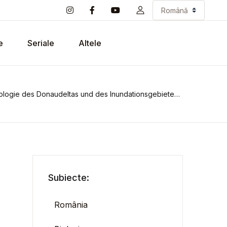
e
Seriale
Altele
logie des Donaudeltas und des Inundationsgebietes der unteren
Subiecte:
România