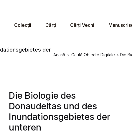
Colecții
Cărți
Cărți Vechi
Manuscris
ndationsgebietes der
Acasă
Caută Obiecte Digitale
Die Bio
Die Biologie des
Donaudeltas und des
Inundationsgebietes der
unteren