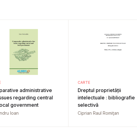
E
CARTE
arative administrative
Dreptul proprietății
ssues regarding central
intelectuale : bibliografie
local government
selectivă
ndru Ioan
Ciprian Raul Romiţan