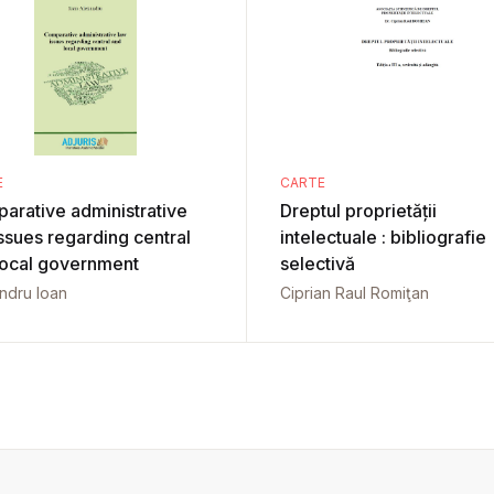
E
CARTE
arative administrative
Dreptul proprietății
ssues regarding central
intelectuale : bibliografie
local government
selectivă
ndru Ioan
Ciprian Raul Romiţan