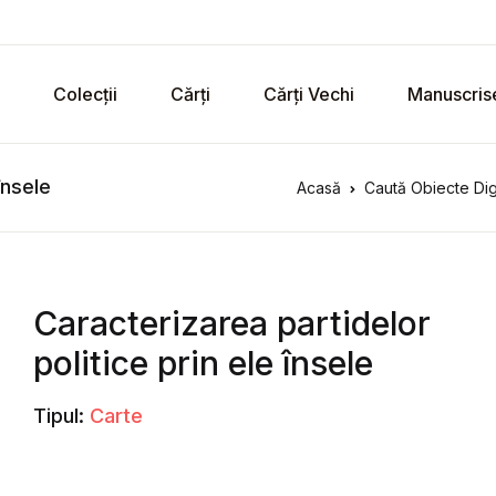
Colecții
Cărți
Cărți Vechi
Manuscris
însele
Acasă
Caută Obiecte Dig
Caracterizarea partidelor
politice prin ele însele
Tipul:
Carte