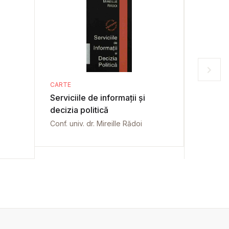
CARTE
CARTE
Serviciile de informații și
e-Taxe
decizia politică
Doina Ba
Conf. univ. dr. Mireille Rădoi
Florin G