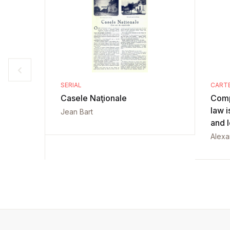
SERIAL
CART
Casele Naţionale
Comp
law i
Jean Bart
and 
Alexa