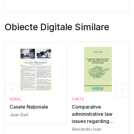
Obiecte Digitale Similare
SERIAL
CARTE
Casele Naţionale
Comparative
administrative law
Jean Bart
issues regarding
central and local
Alexandru Ioan