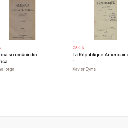
E
CARTE
ca si românii din
La République Americaine
ica
1
ae Iorga
Xavier Eyma