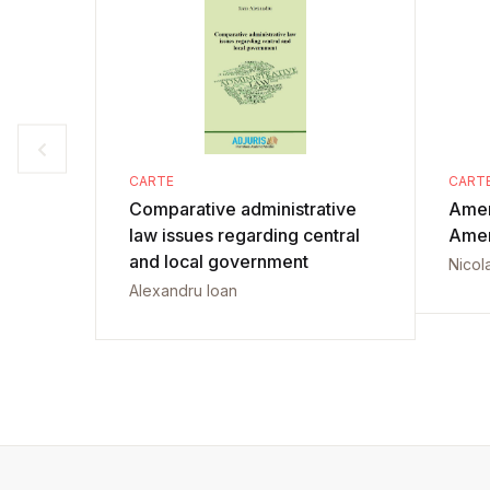
CARTE
CART
Comparative administrative
Ameri
law issues regarding central
Amer
and local government
Nicol
Alexandru Ioan