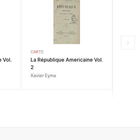
CARTE
CARTE
 Vol.
La République Americaine Vol.
My USA
2
nationa
policy
Xavier Eyma
Conf. uni