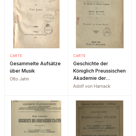
CARTE
CARTE
Gesammelte Aufsätze
Geschichte der
über Musik
Königlich Preussischen
Akademie der
Otto Jahn
Wissenschaften zu
Adolf von Harnack
Berlin