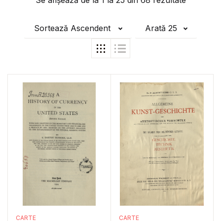
Se afișează de la
1
la
25
din
68
rezultate
Sortează Ascendent
Arată 25
CARTE
CARTE