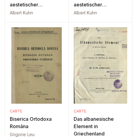
aestetischer
aestetischer
Vorschule: Vol. 3 P1
Vorschule: Vol. 3 P2
Albert Kuhn
Albert Kuhn
CARTE
CARTE
Biserica Ortodoxa
Das albanesische
Româna
Element in
Griechenland
Grigorie Leu