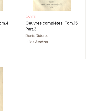
CARTE
om.4
Oeuvres complètes: Tom.15
Part.3
Denis Diderot
Jules Assézat