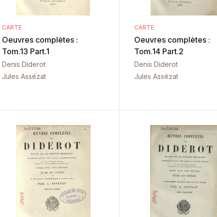
CARTE
CARTE
Oeuvres complètes :
Oeuvres complètes :
Tom.13 Part.1
Tom.14 Part.2
Denis Diderot
Denis Diderot
Jules Assézat
Jules Assézat