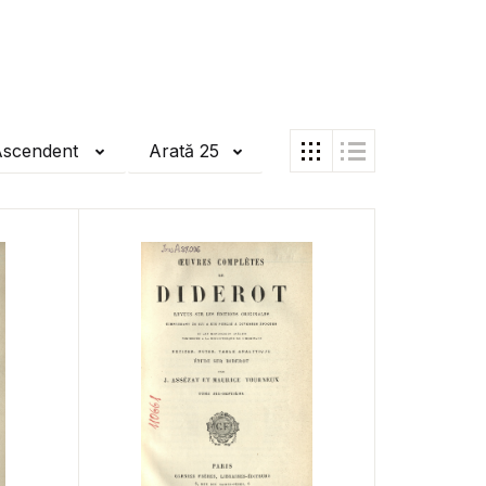
Ascendent
Arată 25