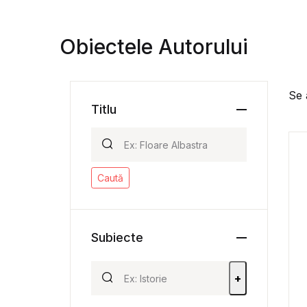
Obiectele Autorului
Se 
Titlu
Caută
Subiecte
+