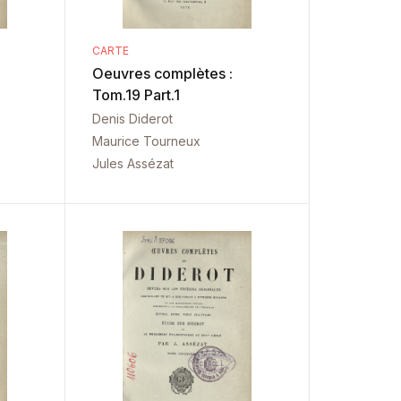
CARTE
Oeuvres complètes :
Tom.19 Part.1
Denis Diderot
Maurice Tourneux
Jules Assézat