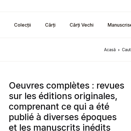
Colecții
Cărți
Cărți Vechi
Manuscris
Acasă
Caut
Oeuvres complètes : revues
sur les éditions originales,
comprenant ce qui a été
publié à diverses époques
et les manuscrits inédits