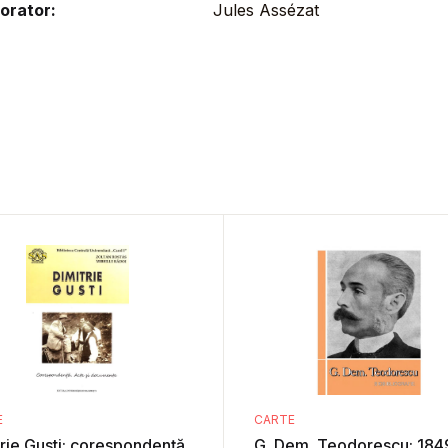
orator:
Jules Assézat
E
CARTE
rie Gusti: corespondență,
G. Dem. Teodorescu: 184