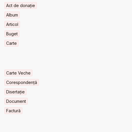
Act de donație
Album
Articol
Buget
Carte
Carte Veche
Corespondență
Disertație
Document
Factură