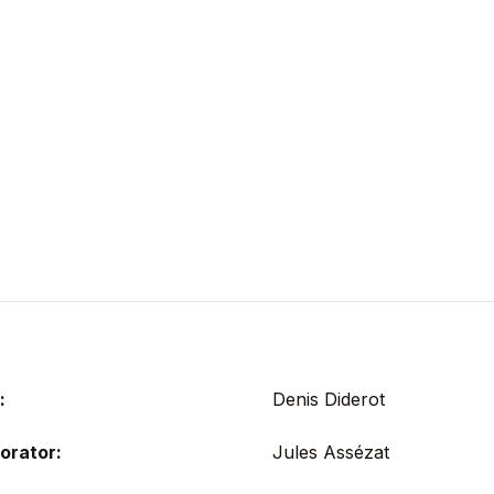
:
Denis Diderot
orator:
Jules Assézat