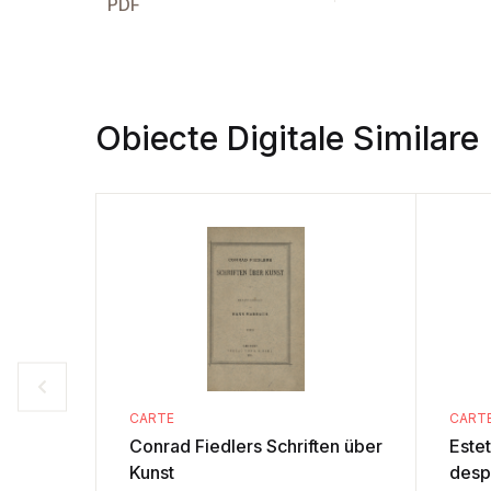
PDF
Obiecte Digitale Similare
CARTE
CART
Conrad Fiedlers Schriften über
Estetica : scii
Kunst
desp