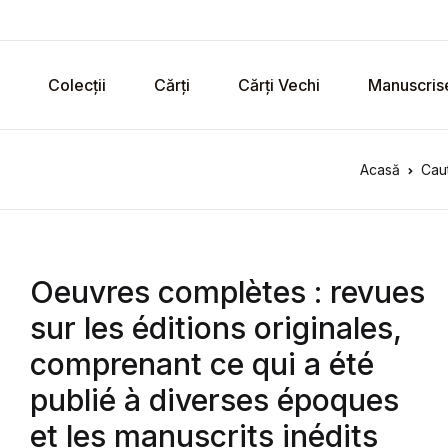
Colecții
Cărți
Cărți Vechi
Manuscris
Acasă
Caut
Oeuvres complètes : revues
sur les éditions originales,
comprenant ce qui a été
publié à diverses époques
et les manuscrits inédits