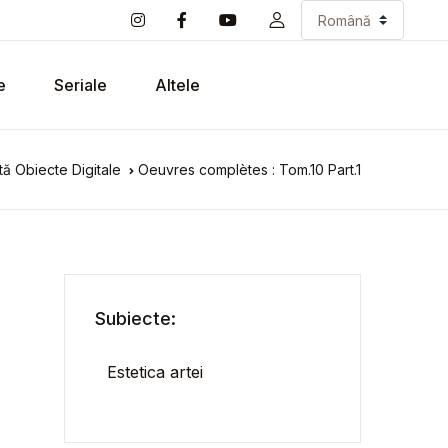
e
Seriale
Altele
ă Obiecte Digitale
Oeuvres complètes : Tom.10 Part.1
Subiecte:
Estetica artei