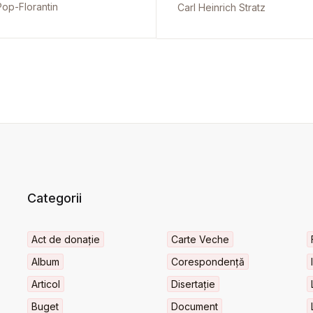
Pop-Florantin
Carl Heinrich Stratz
Categorii
Act de donație
Carte Veche
Album
Corespondență
Articol
Disertație
Buget
Document