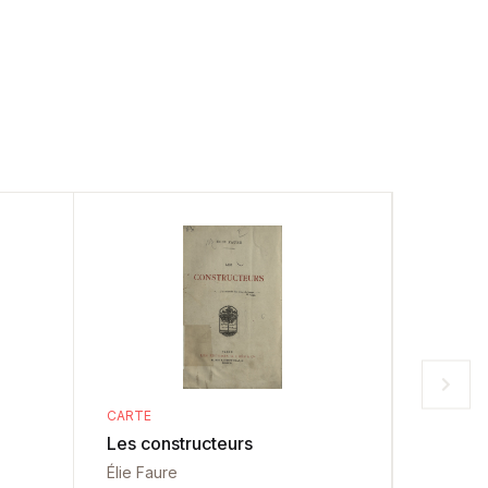
CARTE
CARTE
Les constructeurs
Oeuvres c
Part.2
Élie Faure