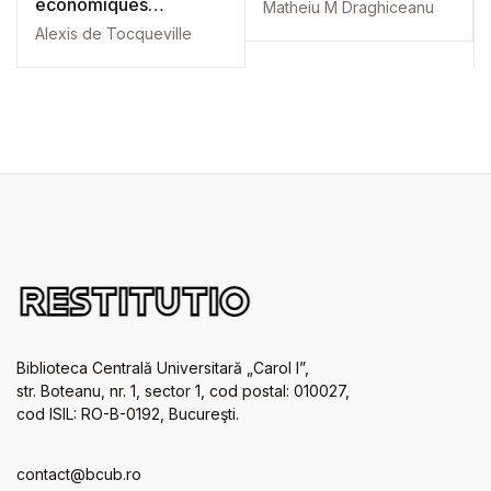
economiques
Matheiu M Draghiceanu
politiques et litteraires
Alexis de Tocqueville
Biblioteca Centrală Universitară „Carol I”,
str. Boteanu, nr. 1, sector 1, cod postal: 010027,
cod ISIL: RO-B-0192, Bucureşti.
contact@bcub.ro