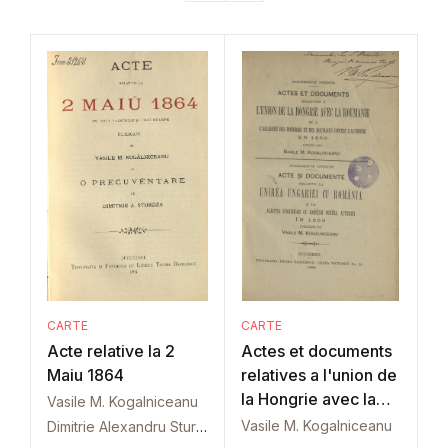
CARTE
CARTE
Acte relative la 2
Actes et documents
Maiu 1864
relatives a l'union de
la Hongrie avec la
Vasile M. Kogalniceanu
Roumanie
Vasile M. Kogalniceanu
Dimitrie Alexandru Sturdza