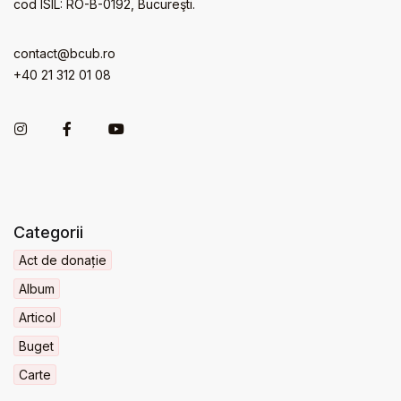
cod ISIL: RO-B-0192, Bucureşti.
contact@bcub.ro
+40 21 312 01 08
Categorii
Act de donație
Album
Articol
Buget
Carte