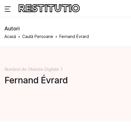
Autori
Acasă
Caută Persoane
Fernand Évrard
Numărul de Obiecte Digitale: 1
Fernand Évrard