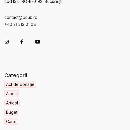
cod ISIL: RO-B-0192, Bucureşti.
contact@bcub.ro
+40 21 312 01 08
Categorii
Act de donație
Album
Articol
Buget
Carte