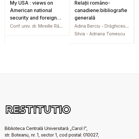
My USA : views on
Relații româno-
American national
canadiene:bibliografie
security and foreign
generală
policy
Conf. univ. dr. Mireille Rădoi
Adina Berciu - Drăghicescu
Silvia - Adriana Tomescu
Biblioteca Centrală Universitară „Carol I”,
str. Boteanu, nr. 1, sector 1, cod postal: 010027,