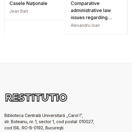
Casele Naţionale
Comparative
administrative law
Jean Bart
issues regarding
central and local
Alexandru Ioan
government
Biblioteca Centrală Universitară „Carol I”,
str. Boteanu, nr. 1, sector 1, cod postal: 010027,
cod ISIL: RO-B-0192, Bucureşti.