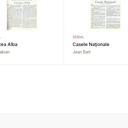
L
SERIAL
tea Alba
Casele Naţionale
vakian
Jean Bart