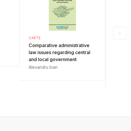
CARTE
CARTE
Comparative administrative
Dreptul 
law issues regarding central
intelect
and local government
selecti
Alexandru Ioan
Ciprian 