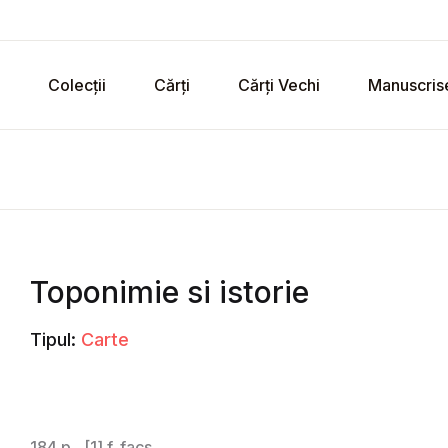
Colecții
Cărți
Cărți Vechi
Manuscris
Toponimie si istorie
Tipul:
Carte