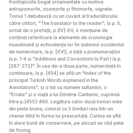
frontispiciile bogat ornamentate cu motive
antropomorfe, zoomorfe și fitomorfe, vignete.
Tomul 1 debutează cu un cuvânt al traducătorului
către cititori, "The translator to the reader", la p. II,
urmat de o prefață, p.[IV]-XV, o mențiune de
conținut referitoare la elemente de cronologie
musulmană și echivalența lor îin sistemul occidental
de numerotare, la p. [XVI], o listă a prenumeraților
la p. 1-4 și "Additions and Corrections to Part I la p.
[267-272]". În cea de-a doua parte, numerotată în
continuare, la p. [454] se află un "Index of the
principal Turkish Words explained in the
Annotations", și o list cu numele sultanilor, o
"Errata" și o viață a lui Dimitrie Cantemir, cuprinsă
între p.[455]-460. Legătura celor două tomuri este
din piele bruna, cotorul cu 5 binduri reia într-un
chenar titlul în forma lui prescurtată. Cartea se află
în stare bună de conservare, pe alocuri se văd pete
de foxing.