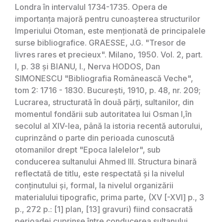
Londra în intervalul 1734-1735. Opera de
importanța majoră pentru cunoașterea structurilor
Imperiului Otoman, este menționată de principalele
surse bibliografice. GRAESSE, J.G. "Tresor de
livres rares et precieux". Milano, 1950. Vol. 2, part.
I, p. 38 și BIANU, I., Nerva HODOS, Dan
SIMONESCU "Bibliografia Românească Veche",
tom 2: 1716 - 1830. București, 1910, p. 48, nr. 209;
Lucrarea, structurată în două părți, sultanilor, din
momentul fondării sub autoritatea lui Osman I,în
secolul al XIV-lea, până la istoria recentă autorului,
cuprinzând o parte din perioada cunoscută
otomanilor drept "Epoca lalelelor", sub
conducerea sultanului Ahmed III. Structura binară
reflectată de titlu, este respectată și la nivelul
conținutului și, formal, la nivelul organizării
materialului tipografic, prima parte, (XV [-XVI] p., 3
p., 272 p.: [1] plan, [13] gravuri) fiind consacrată
perioadei cuprinse între conducerea sultanului