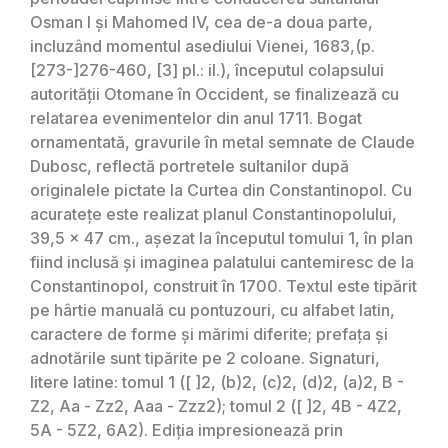
Osman I și Mahomed IV, cea de-a doua parte,
incluzând momentul asediului Vienei, 1683,(p.
[273-]276-460, [3] pl.: il.), începutul colapsului
autorității Otomane în Occident, se finalizează cu
relatarea evenimentelor din anul 1711. Bogat
ornamentată, gravurile în metal semnate de Claude
Dubosc, reflectă portretele sultanilor după
originalele pictate la Curtea din Constantinopol. Cu
acuratețe este realizat planul Constantinopolului,
39,5 x 47 cm., așezat la începutul tomului 1, în plan
fiind inclusă și imaginea palatului cantemiresc de la
Constantinopol, construit în 1700. Textul este tipărit
pe hârtie manuală cu pontuzouri, cu alfabet latin,
caractere de forme și mărimi diferite; prefața și
adnotările sunt tipărite pe 2 coloane. Signaturi,
litere latine: tomul 1 ([ ]2, (b)2, (c)2, (d)2, (a)2, B -
Z2, Aa - Zz2, Aaa - Zzz2); tomul 2 ([ ]2, 4B - 4Z2,
5A - 5Z2, 6A2). Ediția impresionează prin