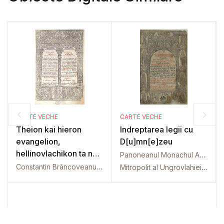
CARTE VECHE
CARTE VECHE
Theion kai hieron
Indreptarea legii cu
evangelion,
D[u]mn[e]zeu
hellinovlachikon ta nyn
Panoneanul Monachul Andrian Daniil
proton
Constantin Brâncoveanu (1654 - 1714), Domn al Ţării Româneşti
Mitropolit al Ungrovlahiei Ştefan