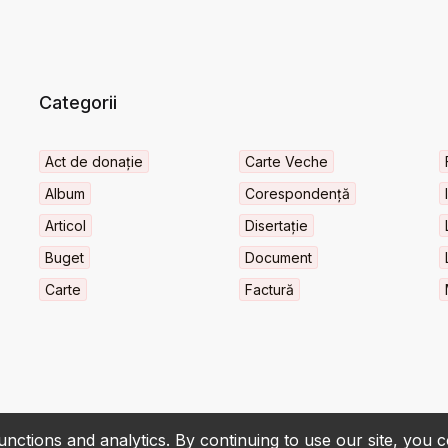
Categorii
Act de donație
Carte Veche
Album
Corespondență
Articol
Disertație
Buget
Document
Carte
Factură
nctions and analytics. By continuing to use our site, you 