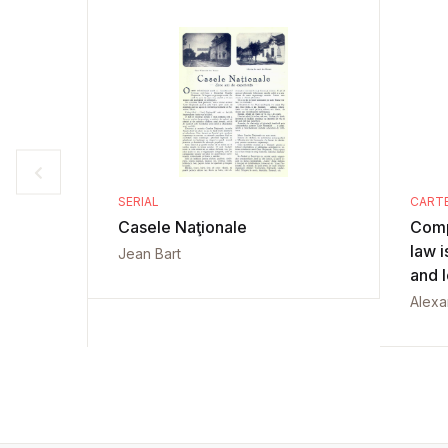
SERIAL
CART
Casele Naţionale
Comp
law i
Jean Bart
and 
Alexa