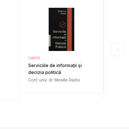
CARTE
CARTE
Serviciile de informații și
e-Taxe
decizia politică
Doina Ba
Conf. univ. dr. Mireille Rădoi
Florin G