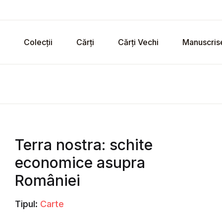
Colecții
Cărți
Cărți Vechi
Manuscris
Terra nostra: schite
economice asupra
României
Tipul:
Carte