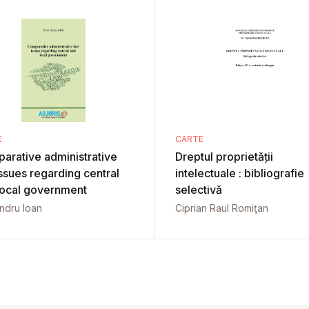
E
CARTE
arative administrative
Dreptul proprietății
ssues regarding central
intelectuale : bibliografie
local government
selectivă
ndru Ioan
Ciprian Raul Romiţan