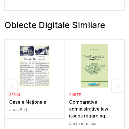
Obiecte Digitale Similare
SERIAL
CARTE
Casele Naţionale
Comparative
administrative law
Jean Bart
issues regarding
central and local
Alexandru Ioan