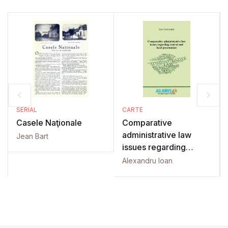
SERIAL
CARTE
Casele Naţionale
Comparative
administrative law
Jean Bart
issues regarding
central and local
Alexandru Ioan
government