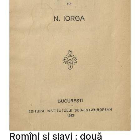
Romîni și slavi : două