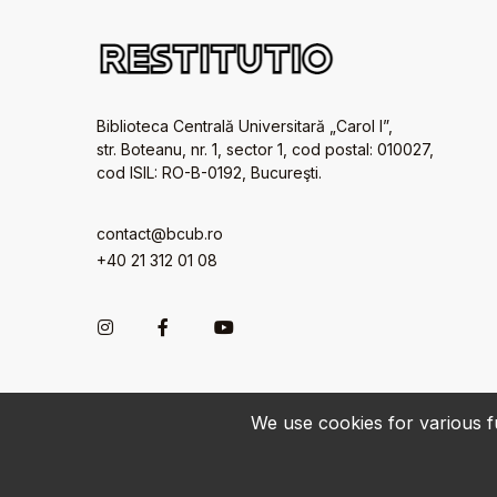
Biblioteca Centrală Universitară „Carol I”,
str. Boteanu, nr. 1, sector 1, cod postal: 010027,
cod ISIL: RO-B-0192, Bucureşti.
contact@bcub.ro
+40 21 312 01 08
We use cookies for various fu
© 2022-2026 • BCU „Carol I” - All rights reserved.