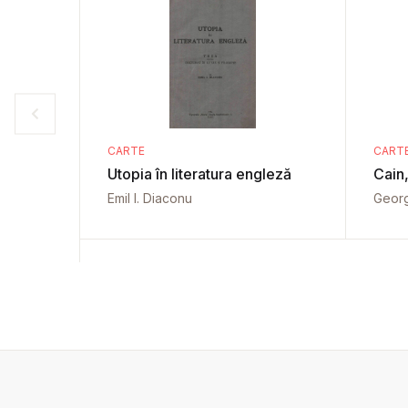
CARTE
CART
Utopia în literatura engleză
Cain,
Emil I. Diaconu
Geor