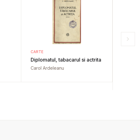
CARTE
CARTE
Diplomatul, tabacarul si actrita
Lepadat
Carol Ardeleanu
Maksim G
Nicolae 