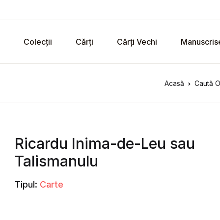
Colecții
Cărți
Cărți Vechi
Manuscris
Acasă
Caută O
Ricardu Inima-de-Leu sau
Talismanulu
Tipul:
Carte