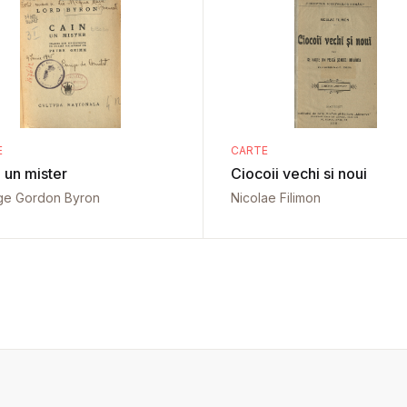
E
CARTE
 un mister
Ciocoii vechi si noui
ge Gordon Byron
Nicolae Filimon