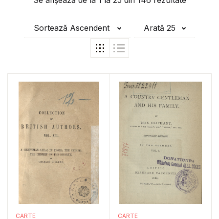
Se afișează de la
1
la
25
din
146
rezultate
Sortează Ascendent
Arată 25
CARTE
CARTE