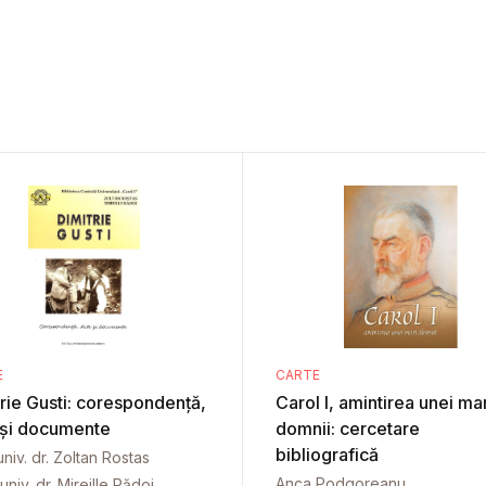
E
CARTE
rie Gusti: corespondență,
Carol I, amintirea unei mar
 și documente
domnii: cercetare
bibliografică
univ. dr. Zoltan Rostas
Anca Podgoreanu
univ. dr. Mireille Rădoi