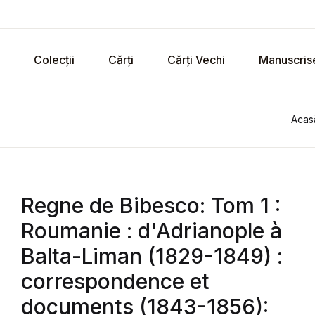
Colecții
Cărți
Cărți Vechi
Manuscris
Acas
Regne de Bibesco: Tom 1 :
Roumanie : d'Adrianople à
Balta-Liman (1829-1849) :
correspondence et
documents (1843-1856):