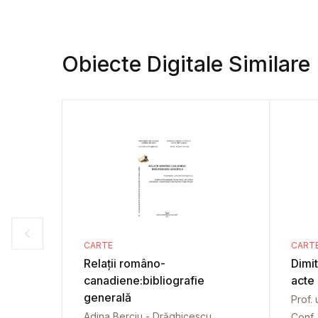
Obiecte Digitale Similare
CARTE
CART
Relații româno-
Dimit
canadiene:bibliografie
acte
generală
Prof. 
Adina Berciu - Drăghicescu
Conf. 