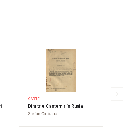
CARTE
CARTE
i
Dimitrie Cantemir în Rusia
Doi ant
Stefan Ciobanu
Ioan Kal