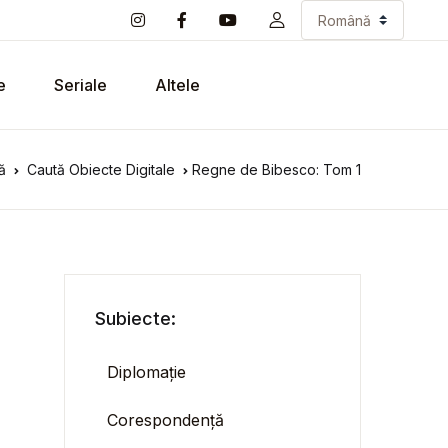
e
Seriale
Altele
ă
Caută Obiecte Digitale
Regne de Bibesco: Tom 1
Subiecte:
Diplomație
Corespondență