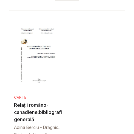
CARTE
Relații româno-
canadiene:bibliografie
generală
Adina Berciu - Drăghicescu