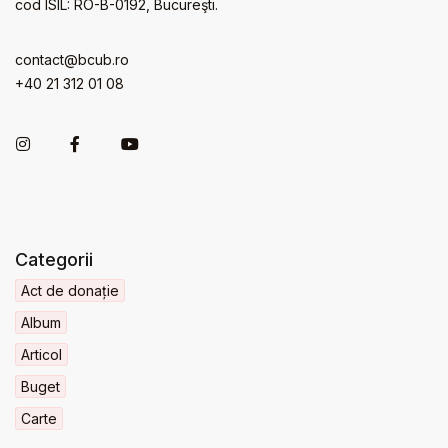
cod ISIL: RO-B-0192, Bucureşti.
contact@bcub.ro
+40 21 312 01 08
Categorii
Act de donație
Album
Articol
Buget
Carte