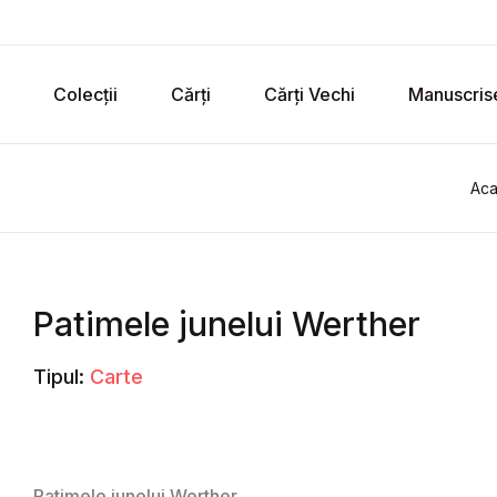
Colecții
Cărți
Cărți Vechi
Manuscris
Aca
Patimele junelui Werther
Tipul:
Carte