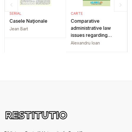
SERIAL
CARTE
Casele Naţionale
Comparative
administrative law
Jean Bart
issues regarding
central and local
Alexandru Ioan
government