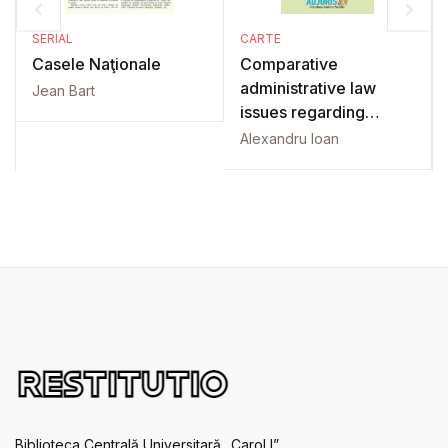
SERIAL
CARTE
Casele Naţionale
Comparative
administrative law
Jean Bart
issues regarding
central and local
Alexandru Ioan
government
Biblioteca Centrală Universitară „Carol I”,