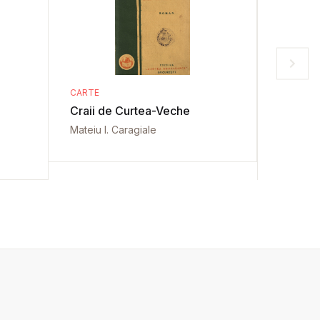
CARTE
CARTE
Craii de Curtea-Veche
Maica 
Mateiu I. Caragiale
Emanoil 