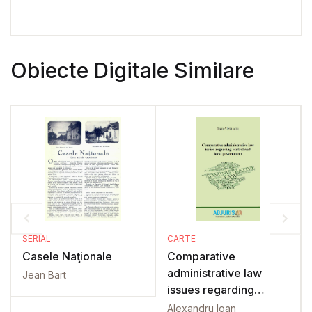
Obiecte Digitale Similare
SERIAL
CARTE
Casele Naţionale
Comparative
administrative law
Jean Bart
issues regarding
central and local
Alexandru Ioan