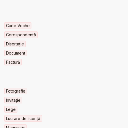
Carte Veche
Corespondență
Disertație
Document
Factură
Fotografie
Invitaţie
Lege
Lucrare de licență
Manuscris