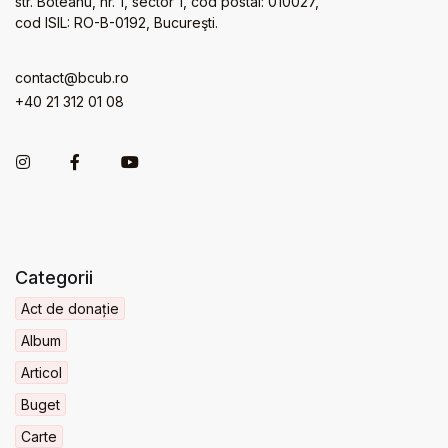
str. Boteanu, nr. 1, sector 1, cod postal: 010027,
cod ISIL: RO-B-0192, Bucureşti.
contact@bcub.ro
+40 21 312 01 08
Categorii
Act de donație
Album
Articol
Buget
Carte