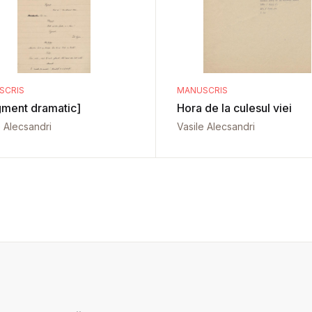
SCRIS
MANUSCRIS
gment dramatic]
Hora de la culesul viei
e Alecsandri
Vasile Alecsandri