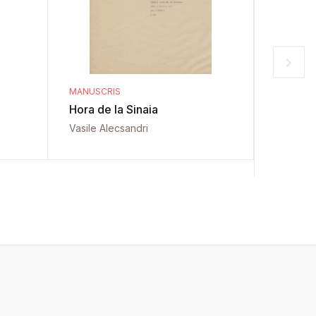
MANUSCRIS
MANUSCR
Hora de la Sinaia
Sfințire
de Arg
Vasile Alecsandri
Vasile A