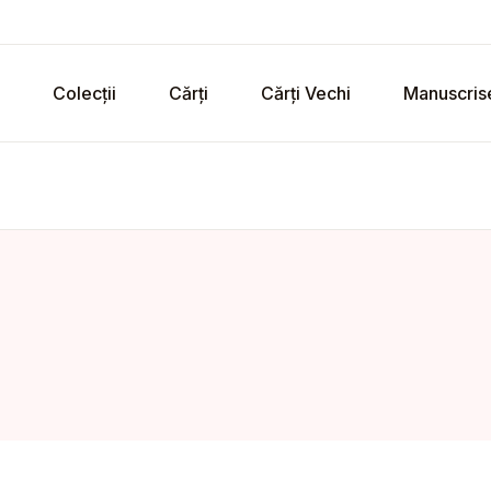
Colecții
Cărți
Cărți Vechi
Manuscris