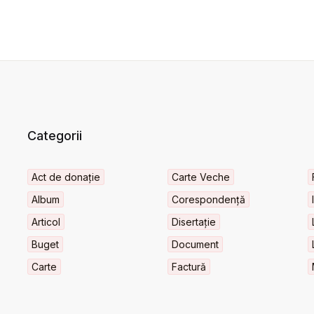
Categorii
Act de donație
Carte Veche
Album
Corespondență
Articol
Disertație
Buget
Document
Carte
Factură