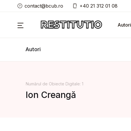
contact@bcub.ro
+40 21 312 01 08
Autori
Autori
Numărul de Obiecte Digitale: 1
Ion Creangă