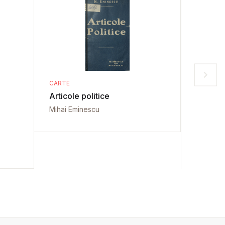
CARTE
CARTE
Articole politice
Doi ant
Mihai Eminescu
Ioan Kal