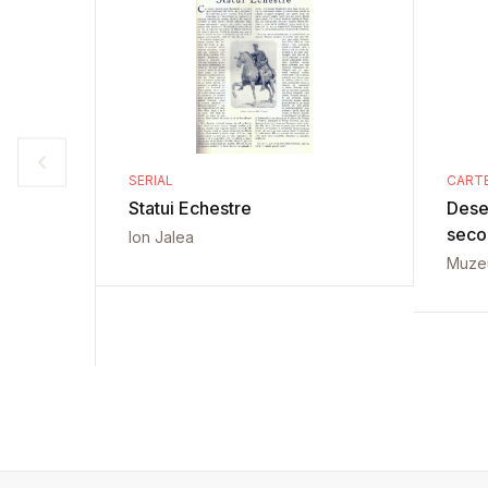
SERIAL
CART
Statui Echestre
Dese
secol
Ion Jalea
Muzeu