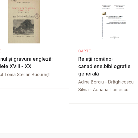
E
CARTE
nul şi gravura engleză:
Relații româno-
ele XVIII - XX
canadiene:bibliografie
generală
l Toma Stelian Bucureşti
Adina Berciu - Drăghicescu
Silvia - Adriana Tomescu