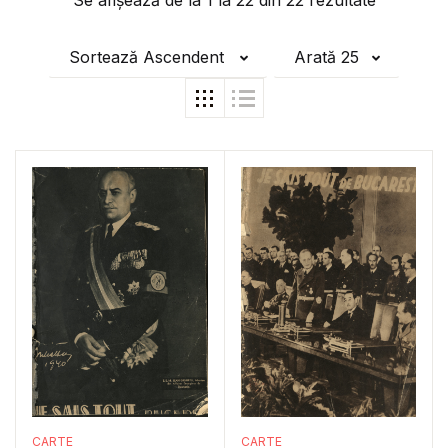
Se afișează de la
1
la
22
din
22
rezultate
Sortează Ascendent
Arată 25
CARTE
CARTE