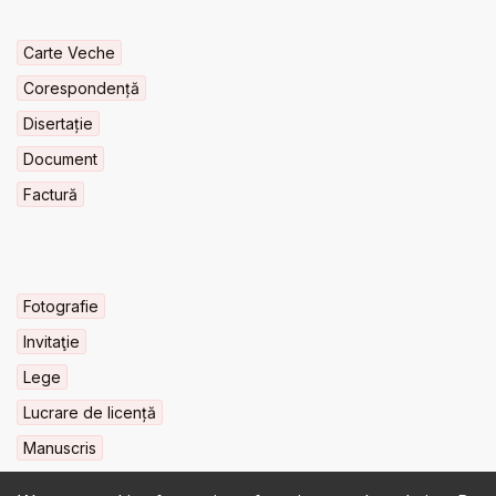
Carte Veche
Corespondență
Disertație
Document
Factură
Fotografie
Invitaţie
Lege
Lucrare de licență
Manuscris