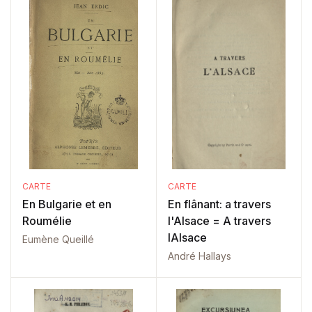
CARTE
CARTE
En Bulgarie et en
En flânant: a travers
Roumélie
l'Alsace = A travers
lAlsace
Eumène Queillé
André Hallays