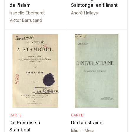
de l'Islam
Saintonge: en flânant
Isabelle Eberhardt
André Hallays
Victor Barrucand
CARTE
CARTE
De Pontoise à
Din tari straine
Stamboul
Iuliu T. Mera