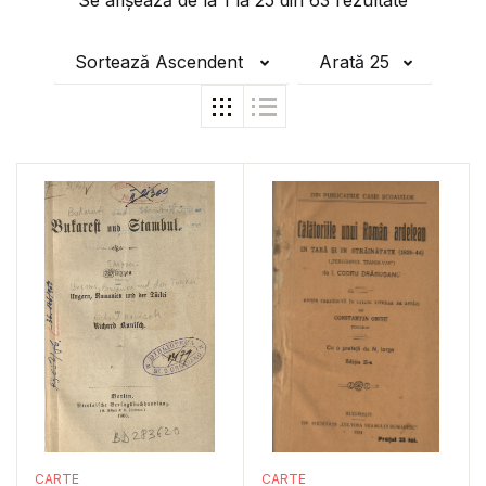
Se afișează de la
1
la
25
din
63
rezultate
Sortează Ascendent
Arată 25
CARTE
CARTE