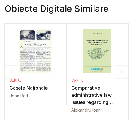
Obiecte Digitale Similare
SERIAL
CARTE
Casele Naţionale
Comparative
administrative law
Jean Bart
issues regarding
central and local
Alexandru Ioan
government