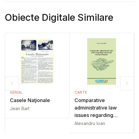
Obiecte Digitale Similare
SERIAL
CARTE
Casele Naţionale
Comparative
administrative law
Jean Bart
issues regarding
central and local
Alexandru Ioan
government