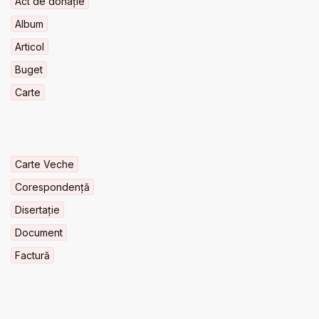
Act de donație
Album
Articol
Buget
Carte
Carte Veche
Corespondență
Disertație
Document
Factură