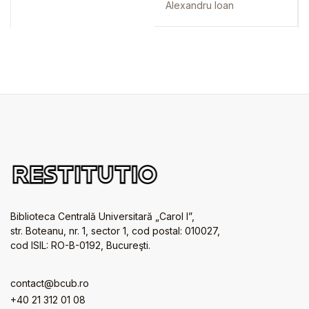
central and local
Alexandru Ioan
government
Biblioteca Centrală Universitară „Carol I”,
str. Boteanu, nr. 1, sector 1, cod postal: 010027,
cod ISIL: RO-B-0192, Bucureşti.
contact@bcub.ro
+40 21 312 01 08