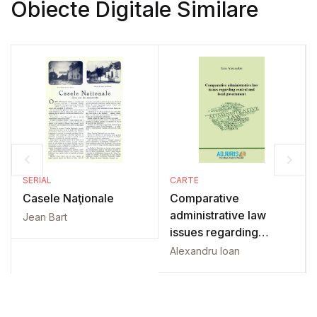
Obiecte Digitale Similare
SERIAL
CARTE
Casele Naţionale
Comparative
administrative law
Jean Bart
issues regarding
central and local
Alexandru Ioan
government