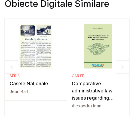
Obiecte Digitale Similare
SERIAL
CARTE
Casele Naţionale
Comparative
administrative law
Jean Bart
issues regarding
central and local
Alexandru Ioan
government