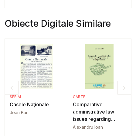
Obiecte Digitale Similare
SERIAL
CARTE
Casele Naţionale
Comparative
administrative law
Jean Bart
issues regarding
central and local
Alexandru Ioan
government