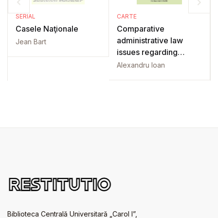
SERIAL
CARTE
Casele Naţionale
Comparative
administrative law
Jean Bart
issues regarding
central and local
Alexandru Ioan
government
Biblioteca Centrală Universitară „Carol I”,