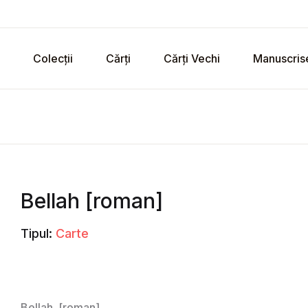
Colecții
Cărți
Cărți Vechi
Manuscris
Bellah [roman]
Tipul:
Carte