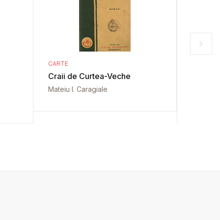
CARTE
CARTE
Craii de Curtea-Veche
Maica 
Mateiu I. Caragiale
Emanoil 