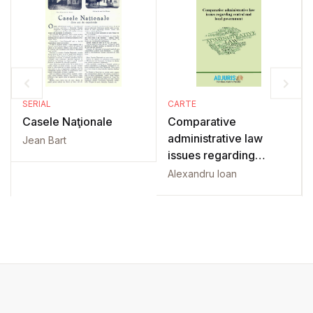
SERIAL
CARTE
Casele Naţionale
Comparative
administrative law
Jean Bart
issues regarding
central and local
Alexandru Ioan
government